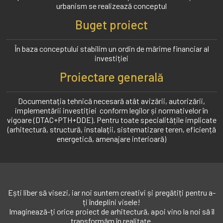
urbanism se realizează conceptul
Buget proiect
În baza conceptului stabilim un ordin de mărime financiar al
investiției
Proiectare generală
Documentația tehnică necesară atât avizării, autorizării,
implementării investiției conform legilor și normativelor în
vigoare (DTAC+PTH+DDE). Pentru toate specialitățile implicate
(arhitectură, structură, instalații, sistematizare teren, eficiență
energetică, amenajare interioară)
Ești liber să visezi, iar noi suntem creativi și pregătiți pentru a-
ți îndeplini visele!
Imaginează-ți orice proiect de arhitectură, apoi vino la noi să îl
transformăm în realitate.