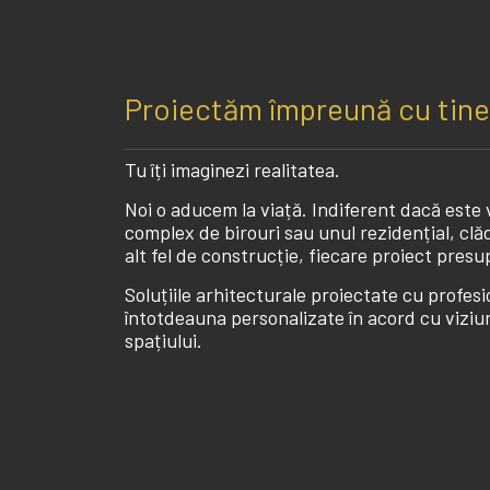
Proiectăm împreună cu tine 
a ne asigura
Tu îți imaginezi realitatea.
Noi o aducem la viață. Indiferent dacă este
complex de birouri sau unul rezidențial, clăd
alt fel de construcție, fiecare proiect pres
Soluțiile arhitecturale proiectate cu profesi
întotdeauna personalizate în acord cu viziune
spațiului.