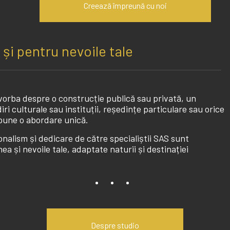
Creează împreună cu noi
și pentru nevoile tale
 vorba despre o construcție publică sau privată, un
iri culturale sau instituții, reședințe particulare sau orice
upune o abordare unică.
onalism și dedicare de către specialiștii SAS sunt
a și nevoile tale, adaptate naturii și destinației
Despre studio