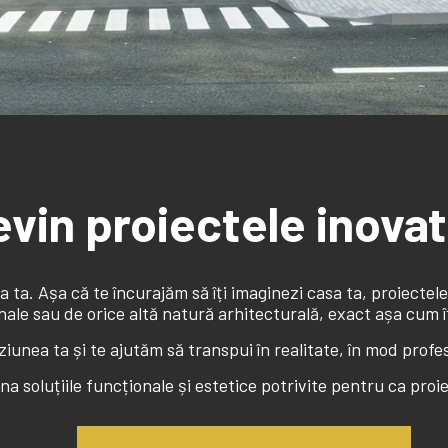
devin proiectele inov
 ta. Așa că te încurajăm să îți imaginezi casa ta, proiectel
onale sau de orice altă natură arhitecturală, exact așa cum îț
ziunea ta și te ajutăm să transpui în realitate, în mod profesi
 soluțiile funcționale și estetice potrivite pentru ca proie