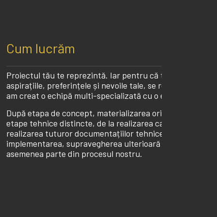
Cum lucrăm
Proiectul tău te reprezintă. Iar pentru că treaba noastră
aspirațiile, preferințele și nevoile tale, se regăsesc, toate
am creat o echipă multi-specializată cu o experiență de p
După etapa de concept, materializarea oricărui proiect 
etape tehnice distincte, de la realizarea cadastrelor, a m
realizarea tuturor documentațiilor tehnice pentru obține
implementarea, supravegherea ulterioară a lucrărilor și g
asemenea parte din procesul nostru.