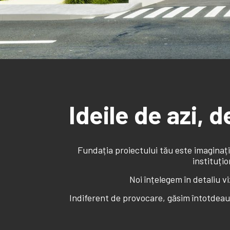
Ideile de azi, 
Fundația proiectului tău este imaginația
instituți
Noi înțelegem în detaliu vi
Indiferent de provocare, găsim întotdeauna