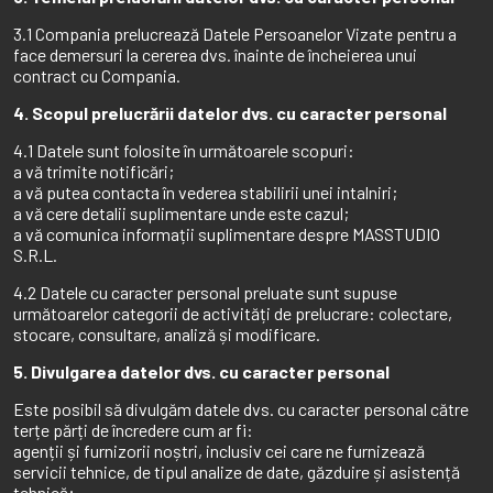
3.1 Compania prelucrează Datele Persoanelor Vizate pentru a
face demersuri la cererea dvs. înainte de încheierea unui
contract cu Compania.
4. Scopul prelucrării datelor dvs. cu caracter personal
4.1 Datele sunt folosite în următoarele scopuri:
a vă trimite notificări;
a vă putea contacta în vederea stabilirii unei intalniri;
a vă cere detalii suplimentare unde este cazul;
a vă comunica informații suplimentare despre MASSTUDIO
S.R.L.
4.2 Datele cu caracter personal preluate sunt supuse
următoarelor categorii de activități de prelucrare: colectare,
stocare, consultare, analiză și modificare.
5. Divulgarea datelor dvs. cu caracter personal
Este posibil să divulgăm datele dvs. cu caracter personal către
terțe părți de încredere cum ar fi:
agenții și furnizorii noștri, inclusiv cei care ne furnizează
servicii tehnice, de tipul analize de date, găzduire și asistență
tehnică;