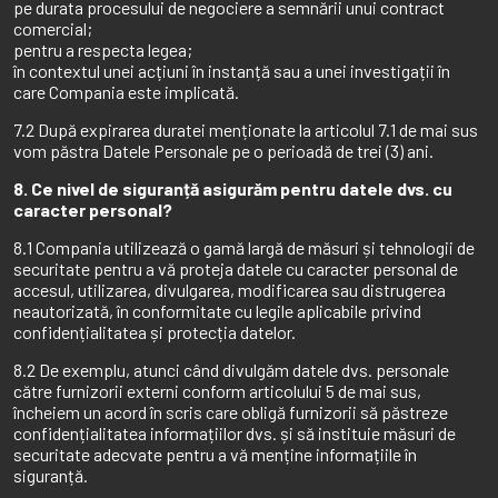
pe durata procesului de negociere a semnării unui contract
comercial;
pentru a respecta legea;
în contextul unei acțiuni în instanță sau a unei investigații în
care Compania este implicată.
7.2 După expirarea duratei menționate la articolul 7.1 de mai sus
vom păstra Datele Personale pe o perioadă de trei (3) ani.
8. Ce nivel de siguranță asigurăm pentru datele dvs. cu
caracter personal?
8.1 Compania utilizează o gamă largă de măsuri și tehnologii de
securitate pentru a vă proteja datele cu caracter personal de
accesul, utilizarea, divulgarea, modificarea sau distrugerea
neautorizată, în conformitate cu legile aplicabile privind
confidențialitatea și protecția datelor.
8.2 De exemplu, atunci când divulgăm datele dvs. personale
către furnizorii externi conform articolului 5 de mai sus,
încheiem un acord în scris care obligă furnizorii să păstreze
confidențialitatea informațiilor dvs. și să instituie măsuri de
securitate adecvate pentru a vă menține informațiile în
siguranță.