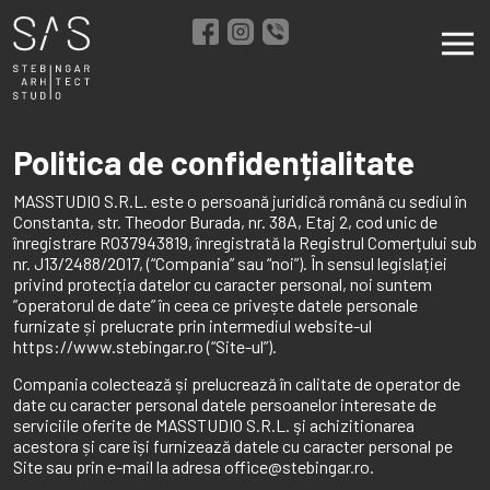
Skip
to
content
Politica de confidențialitate
MASSTUDIO S.R.L. este o persoană juridică română cu sediul în
Constanta, str. Theodor Burada, nr. 38A, Etaj 2, cod unic de
înregistrare RO37943819, înregistrată la Registrul Comerțului sub
nr. J13/2488/2017, (“Compania” sau “noi”). În sensul legislației
privind protecția datelor cu caracter personal, noi suntem
”operatorul de date” în ceea ce privește datele personale
furnizate și prelucrate prin intermediul website-ul
https://www.stebingar.ro (“Site-ul”).
Compania colectează și prelucrează în calitate de operator de
date cu caracter personal datele persoanelor interesate de
serviciile oferite de MASSTUDIO S.R.L. şi achizitionarea
acestora și care își furnizează datele cu caracter personal pe
Site sau prin e-mail la adresa office@stebingar.ro.