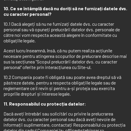
10. Ce se întâmplă dacă nu doriți să ne furnizați datele dvs.
cu caracter personal?
10.1 Dacă alegeți să nu ne furnizați datele dvs. cu caracter
personal sau vă opuneți prelucrării datelor dvs. personale de
către noi vom respecta această alegere în conformitate cu
obligațiile legale.
Acest lucru înseamnă, însă, că nu putem realiza acțiunile
necesare pentru atingerea scopurilor de prelucrare descrise mai
sus la secțiunea ”Scopul prelucrării datelor dvs. cu caracter
personal” oferite prin interacțiunea cu Site-ul.
10.2 Compania poate fi obligată sau poate avea dreptul să vă
păstreze datele, pentru a respecta obligațiile legale sau de
reglementare ce îi revin și pentru a-și proteja sau exercita
propriile drepturi și interese legale.
11. Responsabilul cu protecția datelor:
Dacă aveți întrebări sau solicitări cu privire la prelucrarea
datelor dvs. cu caracter personal sau dacă aveți nevoie de
informații suplimentare, contactați Responsabilul cu protecția
datelor din cadrul Companiei la: office@stebingar.ro.