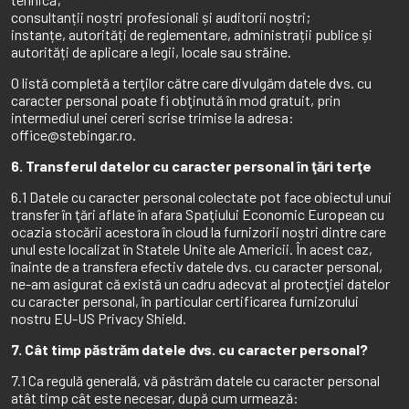
consultanții noștri profesionali și auditorii noștri;
instanțe, autorități de reglementare, administrații publice și
autorități de aplicare a legii, locale sau străine.
O listă completă a terţilor către care divulgăm datele dvs. cu
caracter personal poate fi obţinută în mod gratuit, prin
intermediul unei cereri scrise trimise la adresa:
office@stebingar.ro.
6. Transferul datelor cu caracter personal în ţări terţe
6.1 Datele cu caracter personal colectate pot face obiectul unui
transfer în ţări aflate în afara Spaţiului Economic European cu
ocazia stocării acestora în cloud la furnizorii noștri dintre care
unul este localizat în Statele Unite ale Americii. În acest caz,
înainte de a transfera efectiv datele dvs. cu caracter personal,
ne-am asigurat că există un cadru adecvat al protecţiei datelor
cu caracter personal, în particular certificarea furnizorului
nostru EU-US Privacy Shield.
7. Cât timp păstrăm datele dvs. cu caracter personal?
7.1 Ca regulă generală, vă păstrăm datele cu caracter personal
atât timp cât este necesar, după cum urmează: