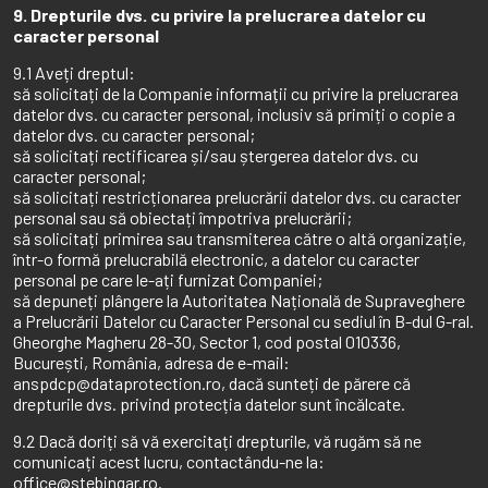
9. Drepturile dvs. cu privire la prelucrarea datelor cu
caracter personal
9.1 Aveți dreptul:
să solicitați de la Companie informații cu privire la prelucrarea
datelor dvs. cu caracter personal, inclusiv să primiți o copie a
datelor dvs. cu caracter personal;
să solicitați rectificarea și/sau ștergerea datelor dvs. cu
caracter personal;
să solicitați restricționarea prelucrării datelor dvs. cu caracter
personal sau să obiectați împotriva prelucrării;
să solicitați primirea sau transmiterea către o altă organizație,
într-o formă prelucrabilă electronic, a datelor cu caracter
personal pe care le-ați furnizat Companiei;
să depuneți plângere la Autoritatea Națională de Supraveghere
a Prelucrării Datelor cu Caracter Personal cu sediul în B-dul G-ral.
Gheorghe Magheru 28-30, Sector 1, cod postal 010336,
București, România, adresa de e-mail:
anspdcp@dataprotection.ro, dacă sunteți de părere că
drepturile dvs. privind protecția datelor sunt încălcate.
9.2 Dacă doriți să vă exercitați drepturile, vă rugăm să ne
comunicați acest lucru, contactându-ne la:
office@stebingar.ro.